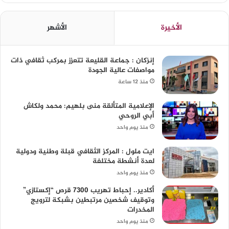
الأخيرة
الأشهر
إنزكان : جماعة القليعة تتعزز بمركب ثقافي ذات
مواصفات عالية الجودة
منذ 12 ساعة
الإعلامية المتألقة منى بلهيم: محمد ولكاش
أبي الروحي
منذ يوم واحد
ايت ملول : المركز الثقافي قبلة وطنية ودولية
لعدة أنشطة مختلفة
منذ يوم واحد
أكادير.. إحباط تهريب 7300 قرص “إكستازي”
وتوقيف شخصين مرتبطين بشبكة لترويج
المخدرات
منذ يوم واحد