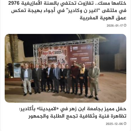
ختامها مسك.. تغازوت تحتفي بالسنة الأمازيغية 2976
في ملتقى “اغير ن وكادير” في أجواء بهيجة تعكس
عمق الهوية المغربية
2026-01-17
حفل مميز بجامعة ابن زهر في «لاميدينا» بأكادير:
تظاهرة فنية وثقافية تجمع الطلبة والجمهور
2025-12-06