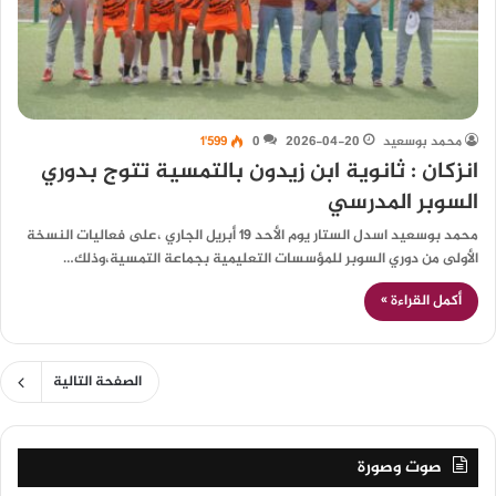
محمد بوسعيد
2026-04-20
0
1٬599
انزكان : ثانوية ابن زيدون بالتمسية تتوج بدوري
السوبر المدرسي
محمد بوسعيد اسدل الستار يوم الأحد 19 أبريل الجاري ،على فعاليات النسخة
الأولى من دوري السوبر للمؤسسات التعليمية بجماعة التمسية،وذلك…
أكمل القراءة »
الصفحة التالية
صوت وصورة