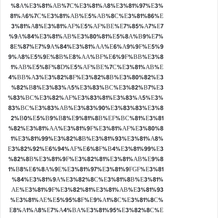
%8A%E3%81%AB%7C%E3%81%A8%E3%81%97%E3%
81%A6%7C%E3%81%AB%E5%AB%8C%E3%81%86%E
3%81%A8%E3%81%AF%E5%AF%BE%E7%85%A7%E7
%9A%84%E3%81%AB%E3%80%81%E5%8A%B9%E7%
8E%87%E7%9A%84%E3%81%AA%E6%A9%9F%E5%9
9%A8%E5%9E%8B%E8%AA%BF%E6%9F%BB%E3%8
1%AB%E5%8F%8D%E5%AF%BE%7C%E3%81%AB%E
4%BB%A3%E3%82%8F%E3%82%8B%E3%80%82%E3
%82%B8%E3%83%A5%E3%83%BC%E3%82%B7%E3
%83%BC%E3%82%AF%E3%83%81%E3%83%A5%E3%
83%BC%E3%83%AB%E3%83%90%E3%83%83%E3%8
2%B0%E5%B9%B8%E9%81%8B%EF%BC%81%E3%81
%82%E3%81%AA%E3%81%9F%E3%81%AF%E3%80%8
1%E3%81%99%E3%82%8B%E3%81%93%E3%81%A8%
E3%82%92%E6%94%AF%E6%8F%B4%E3%81%99%E3
%82%8B%E3%81%9F%E3%82%81%E3%81%AB%E9%8
1%B8%E6%8A%9E%E3%81%97%E3%81%9FGF%E3%81
%84%E3%81%9A%E3%82%8C%E3%81%8B%E3%81%
AE%E3%81%9F%E3%82%81%E3%81%AB%E3%81%93
%E3%81%AE%E5%95%8F%E9%A1%8C%E3%81%8C%
E8%A1%A8%E7%A4%BA%E3%81%95%E3%82%8C%E