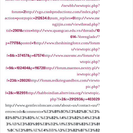
/newbb/newtopic.php?
forum=2http://xgo.crashproductionz.com/index.php?
action=post;topic=212634.0;num_replies=0http://www.me
ngjijin.com/viewthread.php?
tid=2901&extra=http://www.quangcao.edu.vn/threads/10
614-Vorenglade/?
p=77178&posted=1http://www.theshiningforce.com/forum
s/viewtopic.php?
f=8&t=37457&p=67574http://www.razesmc.ro/forum/vie
wtopic.php?
f=9&t=102404&p=116728http://forum.maemos.nextry.pl/v
iewtopic.php?
f=23&t=28026http://forum.redkriegsandbox.com/viewto
pic.php?
f=2&t=182951http://habboindian.altervista.org/viewtopic.
php?f=2&t=291293&p=403029
http://www.gentlecoloncare.com/about-us/contact-us/?
error=code&comments=%E3%81%9D%E3%82%8C%E3%
83%97%E3%83%AC%E3%82%A4%E3%82%B4%E3%8
3%AB%E3%83%95%E8%B2%A1%E5%B8%83%E3%81
%8C%E3%81%AE%E4%BB%A3%E3%82%8F%E3%82