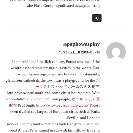
the Flash Gordon syndicated newspaper strip.
رد
ي
apaphowaspiny
:
ق
2013-05-16 الساعة 15:23
و
In the middle of the 16th century, Potosi was one of the
ل
wealthiest and most prestigious cities in the world. Fine
wine, Persian rugs, exquisite hotels and restaurants,
glamorous cathedrals the town was a playground for the
ポ
ールスミス バッグ
ポールスミス 財布
http://www.paulsmithland.com/
elitist bourgeoisie. With
a population of over one million people,
ポールスミス 長
財布
Paul Smith
http://www.paulsmithcity.com/
Potosi
even rivaled the largest of European cities such as Paris,
Sevilla, and London.
Boys will be boysand sometimes look like girls. Australian
bred Andrej Pejic turned heads with his pillowy lips and