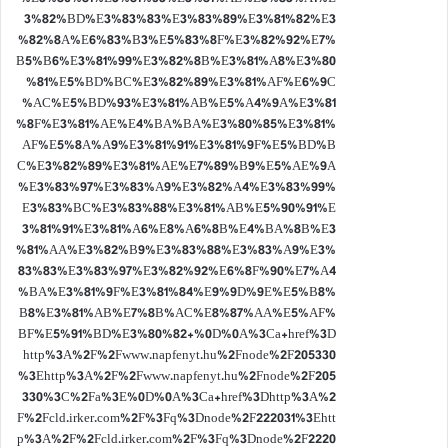
3%82%BD%E3%83%83%E3%83%89%E3%81%82%E3
%82%8A%E6%83%B3%E5%83%8F%E3%82%92%E7%
B5%B6%E3%81%99%E3%82%8B%E3%81%A8%E3%80
%81%E5%BD%BC%E3%82%89%E3%81%AF%E6%9C
%AC%E5%BD%93%E3%81%AB%E5%A4%9A%E3%81
%8F%E3%81%AE%E4%BA%BA%E3%80%85%E3%81%
AF%E5%8A%A9%E3%81%91%E3%81%9F%E5%BD%B
C%E3%82%89%E3%81%AE%E7%89%B9%E5%AE%9A
%E3%83%97%E3%83%A9%E3%82%A4%E3%83%99%
E3%83%BC%E3%83%88%E3%81%AB%E5%90%91%E
3%81%91%E3%81%A6%E8%A6%8B%E4%BA%8B%E3
%81%AA%E3%82%B9%E3%83%88%E3%83%A9%E3%
83%83%E3%83%97%E3%82%92%E6%8F%90%E7%A4
%BA%E3%81%9F%E3%81%84%E9%9D%9E%E5%B8%
B8%E3%81%AB%E7%8B%AC%E8%87%AA%E5%AF%
BF%E5%91%BD%E3%80%82+%0D%0A%3Ca+href%3D
http%3A%2F%2Fwww.napfenyt.hu%2Fnode%2F205330
%3Ehttp%3A%2F%2Fwww.napfenyt.hu%2Fnode%2F205
330%3C%2Fa%3E%0D%0A%3Ca+href%3Dhttp%3A%2
F%2Fcld.irker.com%2F%3Fq%3Dnode%2F222031%3Ehtt
p%3A%2F%2Fcld.irker.com%2F%3Fq%3Dnode%2F2220