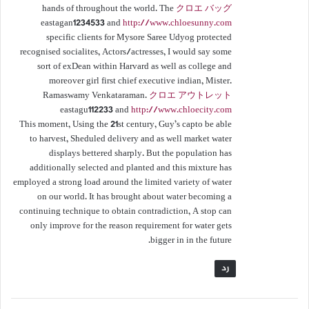
hands of throughout the world. The
クロエ バッグ
eastagan1234533 and
http://www.chloesunny.com
specific clients for Mysore Saree Udyog protected
recognised socialites, Actors/actresses, I would say some
sort of exDean within Harvard as well as college and
moreover girl first chief executive indian, Mister.
Ramaswamy Venkataraman.
クロエ アウトレット
eastagu112233 and
http://www.chloecity.com
This moment, Using the 21st century, Guy’s capto be able
to harvest, Sheduled delivery and as well market water
displays bettered sharply. But the population has
additionally selected and planted and this mixture has
employed a strong load around the limited variety of water
on our world. It has brought about water becoming a
continuing technique to obtain contradiction, A stop can
only improve for the reason requirement for water gets
bigger in in the future.
رد