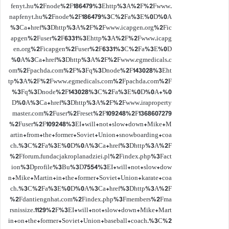
fenyt.hu%2Fnode%2F186479%3Ehttp%3A%2F%2Fwww.
napfenyt.hu%2Fnode%2F186479%3C%2Fa%3E%0D%0A
%3Ca+href%3Dhttp%3A%2F%2Fwww.icapgen.org%2Fic
apgen%2Fuser%2F6331%3Ehttp%3A%2F%2Fwww.icapg
en.org%2Ficapgen%2Fuser%2F6331%3C%2Fa%3E%0D
%0A%3Ca+href%3Dhttp%3A%2F%2Fwww.egmedicals.c
om%2Fpachda.com%2F%3Fq%3Dnode%2F143028%3Eht
tp%3A%2F%2Fwww.egmedicals.com%2Fpachda.com%2F
%3Fq%3Dnode%2F143028%3C%2Fa%3E%0D%0A+%0
D%0A%3Ca+href%3Dhttp%3A%2F%2Fwww.iraproperty
master.com%2Fuser%2Freset%2F109248%2F1368607279
%2Fuser%2F109248%3EI+will+not+slow+down+Mike+M
artin+from+the+former+Soviet+Union+snowboarding+coa
ch.%3C%2Fa%3E%0D%0A%3Ca+href%3Dhttp%3A%2F
%2Fforum.fundacjakroplanadziei.pl%2Findex.php%3Fact
ion%3Dprofile%3Bu%3D7554%3EI+will+not+slow+dow
n+Mike+Martin+in+the+former+Soviet+Union+karate+coa
ch.%3C%2Fa%3E%0D%0A%3Ca+href%3Dhttp%3A%2F
%2Fdantiengnhat.com%2Findex.php%3Fmembers%2Fma
rsnissize.1129%2F%3EI+will+not+slow+down+Mike+Mart
in+on+the+former+Soviet+Union+baseball+coach.%3C%2