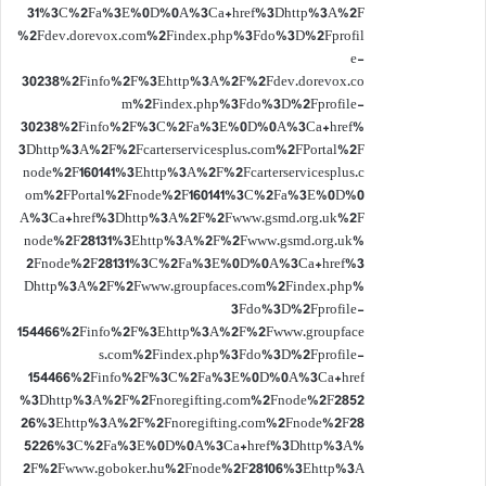
31%3C%2Fa%3E%0D%0A%3Ca+href%3Dhttp%3A%2F
%2Fdev.dorevox.com%2Findex.php%3Fdo%3D%2Fprofil
e-
30238%2Finfo%2F%3Ehttp%3A%2F%2Fdev.dorevox.co
m%2Findex.php%3Fdo%3D%2Fprofile-
30238%2Finfo%2F%3C%2Fa%3E%0D%0A%3Ca+href%
3Dhttp%3A%2F%2Fcarterservicesplus.com%2FPortal%2F
node%2F160141%3Ehttp%3A%2F%2Fcarterservicesplus.c
om%2FPortal%2Fnode%2F160141%3C%2Fa%3E%0D%0
A%3Ca+href%3Dhttp%3A%2F%2Fwww.gsmd.org.uk%2F
node%2F28131%3Ehttp%3A%2F%2Fwww.gsmd.org.uk%
2Fnode%2F28131%3C%2Fa%3E%0D%0A%3Ca+href%3
Dhttp%3A%2F%2Fwww.groupfaces.com%2Findex.php%
3Fdo%3D%2Fprofile-
154466%2Finfo%2F%3Ehttp%3A%2F%2Fwww.groupface
s.com%2Findex.php%3Fdo%3D%2Fprofile-
154466%2Finfo%2F%3C%2Fa%3E%0D%0A%3Ca+href
%3Dhttp%3A%2F%2Fnoregifting.com%2Fnode%2F2852
26%3Ehttp%3A%2F%2Fnoregifting.com%2Fnode%2F28
5226%3C%2Fa%3E%0D%0A%3Ca+href%3Dhttp%3A%
2F%2Fwww.goboker.hu%2Fnode%2F28106%3Ehttp%3A