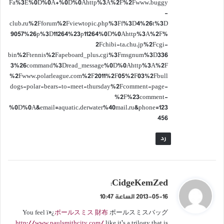
Fa%3E%0D%0A+%0D%0Ahttp%3A%2F%2Fwww.buggy
-
club.ru%2Fforum%2Fviewtopic.php%3Ff%3D4%26t%3D
9057%26p%3D11264%23p11264%0D%0Ahttp%3A%2F%
2Fchibi-ta.chu.jp%2Fcgi-
bin%2Ftennis%2Fapeboard_plus.cgi%3Fmsgnum%3D336
3%26command%3Dread_message%0D%0Ahttp%3A%2F
%2Fwww.polarleague.com%2F2011%2F05%2F03%2Fbull
dogs-polar-bears-to-meet-thursday%2Fcomment-page-
%2F%23comment-
%0D%0A&email=aquatic.derwater%40mail.ru&phone=123
456
رد
ي
CidgeKemZed
:
ق
2013-05-16 الساعة 10:47
و
You feel ï»¿
ポールスミス 財布
ポールスミスバッグ
ل
http://www.paulsmithcity.com/
like it’s a trilogy that is