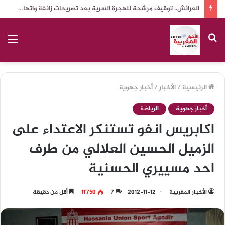
العرائش.. توقيف مرشحة للهجرة السرية بعد تصريحات زائفة واتهامات كيدية ضد جهات رسمية
بحث
الق
عن
الرئيسية
/
الأخبار
/
أخبار جهوية
أخبار جهوية
الرياضة
اكابريس انفو تستنكر الاعتداء على
الزميل الحسين العلالي من طرف
احد مسييري الحسنية
الأخبار المغربية
2012-11-12
7
11٬750
أقل من دقيقة