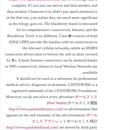
complete. It’s not just one movie and then another, and
then another. Characters you didn’t pay much attention to
in the first one, you realize they are much more significant
as the trilogy goes on. The blackberry brand is renowned
for its comprehensive connectivity features, and the
Blackberry Torch is no different. Class 10 versions of both
EDGE GPRS provide the handset with its connections to
the relevant cellular networks, whilst an HSDPA
connection allows users to browse the web in areas covered
by 3G. A faster Internet connection can be attained thanks
to WiFi connectivity whenever local Wireless Networks are
available.
It should not be used as a substitute for professional
medical advice, diagnosis or treatment. LIVESTRONG is a
registered trademark of the LIVESTRONG Foundation.
Moreover, we do not select every advertiser
ポールスミス
(Paul Smith)
ポールスミス通販
http://www.paulsmithsunny.com/
or advertisement that
appears on the web sitemany of the advertisements
ポール
スミス アウトレット
ポールスミス 時計
http://www.paulsmithland.com/
are served by third party