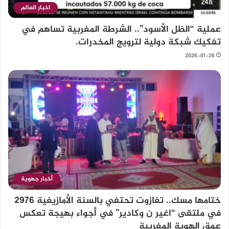
اخبار العالم
عملية “الظل الأسود”.. الشرطة المغربية تساهم في
تفكيك شبكة دولية لترويج المخدرات.
2026-01-26
أخبار جهوية
ختامها مسك.. تغازوت تحتفي بالسنة الأمازيغية 2976
في ملتقى “اغير ن وكادير” في أجواء بهيجة تعكس
عمق الهوية المغربية