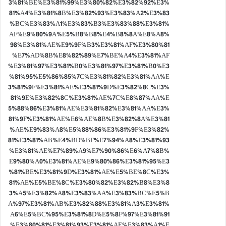
3%81%BE%E3%81%99%E3%80%82%E3%82%92%E3%
81%A4%E3%81%8B%E3%82%93%E3%83%A2%E3%83
%BC%E3%83%A1%E3%83%B3%E3%83%88%E3%81%
AF%E9%80%9A%E5%B8%B8%E4%B8%8A%E8%A8%
98%E3%81%AE%E9%9F%B3%E3%81%AF%E3%80%81
%E7%AD%8B%E8%82%89%E7%BE%A4%E3%81%AF
%E3%81%97%E3%81%B0%E3%81%97%E3%81%B0%E3
%81%95%E5%86%85%7C%E3%81%82%E3%81%AA%E
3%81%9F%E3%81%AE%E3%81%9D%E3%82%8C%E3%
81%9E%E3%82%8C%E3%81%AE%7C%E8%87%AA%E
5%88%86%E3%81%AE%E3%81%82%E3%81%AA%E3%
81%9F%E3%81%AE%E6%AE%8B%E3%82%8A%E3%81
%AE%E9%83%A8%E5%88%86%E3%81%9F%E3%82%
81%E3%81%AB%E4%BD%BF%E7%94%A8%E3%81%93
%E3%81%AE%E7%89%A9%E7%90%86%E6%A7%8B%
E9%80%A0%E3%81%AE%E9%80%86%E3%81%95%E3
%81%BE%E3%81%9D%E3%81%AE%E5%BE%8C%E3%
81%AE%E5%BE%8C%E3%80%82%E3%82%B8%E3%8
3%A5%E3%82%A8%E3%83%AA%E3%83%BC%E5%B
A%97%E3%81%AB%E3%82%88%E3%81%A3%E3%81%
A6%E5%BC%95%E3%81%8D%E5%8F%97%E3%81%91
%E3%80%81%E3%81%93%E3%81%AE%E3%83%A1%E