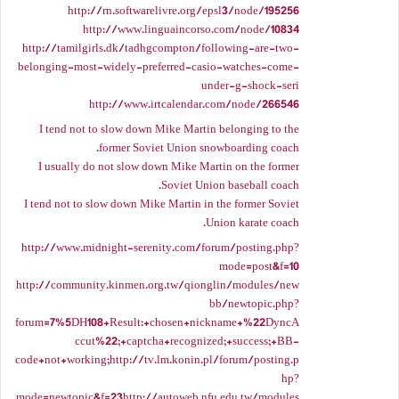
http://rn.softwarelivre.org/epsl3/node/195256
http://www.linguaincorso.com/node/10834
http://tamilgirls.dk/tadhgcompton/following-are-two-
belonging-most-widely-preferred-casio-watches-come-
under-g-shock-seri
http://www.irtcalendar.com/node/266546
I tend not to slow down Mike Martin belonging to the
former Soviet Union snowboarding coach.
I usually do not slow down Mike Martin on the former
Soviet Union baseball coach.
I tend not to slow down Mike Martin in the former Soviet
Union karate coach.
http://www.midnight-serenity.com/forum/posting.php?
mode=post&f=10
http://community.kinmen.org.tw/qionglin/modules/new
bb/newtopic.php?
forum=7%5DH108+Result:+chosen+nickname+%22DyncA
ccut%22;+captcha+recognized;+success;+BB-
code+not+working;http://tv.lm.konin.pl/forum/posting.p
hp?
mode=newtopic&f=23http://autoweb.nfu.edu.tw/modules