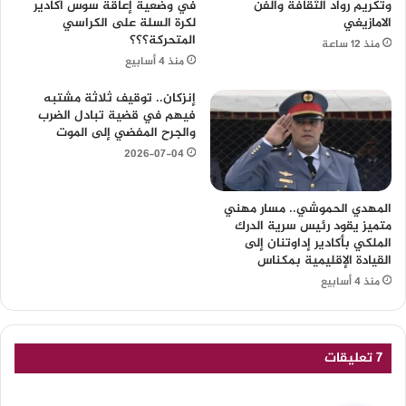
وتكريم رواد الثقافة والفن
في وضعية إعاقة سوس أكادير
الامازيغي
لكرة السلة على الكراسي
المتحركة؟؟؟
منذ 12 ساعة
منذ 4 أسابيع
إنزكان.. توقيف ثلاثة مشتبه
فيهم في قضية تبادل الضرب
والجرح المفضي إلى الموت
2026-07-04
المهدي الحموشي.. مسار مهني
متميز يقود رئيس سرية الدرك
الملكي بأكادير إداوتنان إلى
القيادة الإقليمية بمكناس
منذ 4 أسابيع
‫7 تعليقات