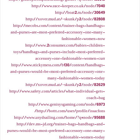
http://www.race-keeper.co.uk/node/7040
http://boat2.ru/node/30649
http://xover.mud.at/~skunk/p2/node/82808
http://mecobs.com/content/trainer-bags-handbags-
and-purses-are-most-preferred-accessory-one-many-
fashionable-women-now
http://www.2consumer.com/babies-children-
toys/handbags-and-purses-include-most-preferred-
accessory-one-fashionable-women-curr
http://www.stickymess.com/b130/content/handbags-
and-purses-would-be-most-preferred-accessory-one-
many-fashionable-women-today
http://xover.mud.at/~skunk/p2/node/82629
http://www.safety.com/articles/what-individual-gets-
coach-bag
http://www.genisysgaming.com/node/6973
http://bottt.com/user/profile/issacfons/
http://www.usydsailing.com/home/?q=node/95688
http://dev.ms-jd.org/trainer-bags-handbags-and-
purses-would-be-most-preferred-accessory-one-many-
fashionable-women-today