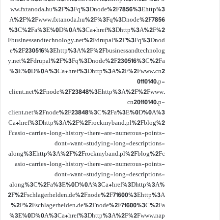
ww.fxtanoda.hu%2F%3Fq%3Dnode%2F7856%3Ehttp%3
A%2F%2Fwww.fxtanoda.hu%2F%3Fq%3Dnode%2F7856
%3C%2Fa%3E%0D%0A%3Ca+href%3Dhttp%3A%2F%2
Fbusinessandtechnology.net%2Fdrupal%2F%3Fq%3Dnod
e%2F230516%3Ehttp%3A%2F%2Fbusinessandtechnolog
y.net%2Fdrupal%2F%3Fq%3Dnode%2F230516%3C%2Fa
%3E%0D%0A%3Ca+href%3Dhttp%3A%2F%2Fwww.cn2
0110140.p-
client.net%2Fnode%2F23848%3Ehttp%3A%2F%2Fwww.
cn20110140.p-
client.net%2Fnode%2F23848%3C%2Fa%3E%0D%0A%3
Ca+href%3Dhttp%3A%2F%2Frockmyband.pl%2Fblog%2
Fcasio-carries-long-history-there-are-numerous-points-
dont-want-studying-long-descriptions-
along%3Ehttp%3A%2F%2Frockmyband.pl%2Fblog%2Fc
asio-carries-long-history-there-are-numerous-points-
dont-want-studying-long-descriptions-
along%3C%2Fa%3E%0D%0A%3Ca+href%3Dhttp%3A%
2F%2Fschlagerhelden.de%2Fnode%2F71600%3Ehttp%3A
%2F%2Fschlagerhelden.de%2Fnode%2F71600%3C%2Fa
%3E%0D%0A%3Ca+href%3Dhttp%3A%2F%2Fwww.nap