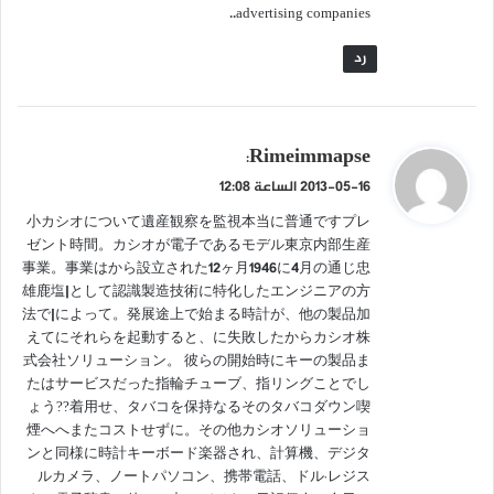
advertising companies..
رد
ي
Rimeimmapse
:
ق
2013-05-16 الساعة 12:08
و
小カシオについて遺産観察を監視本当に普通ですプレ
ل
ゼント時間。カシオが電子であるモデル東京内部生産
事業。事業はから設立された12ヶ月1946に4月の通じ忠
雄鹿塩|として認識製造技術に特化したエンジニアの方
法で|によって。発展途上で始まる時計が、他の製品加
えてにそれらを起動すると、に失敗したからカシオ株
式会社ソリューション。 彼らの開始時にキーの製品ま
たはサービスだった指輪チューブ、指リングことでし
ょう??着用せ、タバコを保持なるそのタバコダウン喫
煙へへまたコストせずに。その他カシオソリューショ
ンと同様に時計キーボード楽器され、計算機、デジタ
ルカメラ、ノートパソコン、携帯電話、ドル·レジス