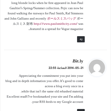
long blonde locks when he first appeared in Jean Paul
Gaultier’s Spring/Summer collection. Pejic can now be
found walking the runways for Paul Smith, Raf Simmons
and John Galliano and recently
ポールスミスバッグ
ポー
ルスミス 財布
http://www.paulsmithcity.com/
was
featured in a spread for Vogue magazine..
رد
ي
Bit.ly
:
ق
2014-05-21 الساعة 22:55
و
Appreciating the commitment you put into your
ل
blog and in depth information you offer. It’s good to come
across a blog every once in a
while that isn’t the same old rehashed material.
Excellent read! I’ve bookmarked your site and I’m adding
your RSS feeds to my Google account.