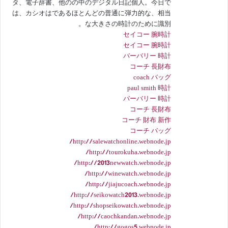
タ、電子辞書、他のの中のデジタル日記個人。今日で
は、カシオはであるほとんどの普通に弾力的な、相当
な大きさの時計のために識別。
セイコー 腕時計
セイコー 腕時計
バーバリー 時計
コーチ 長財布
coach バッグ
paul smith 時計
バーバリー 時計
コーチ 長財布
コーチ 財布 新作
コーチ バッグ
http://salewatchonline.webnode.jp/
http://tourokuha.webnode.jp/
http://2013newwatch.webnode.jp/
http://winewatch.webnode.jp/
http://jiajucoach.webnode.jp/
http://seikowatch2013.webnode.jp/
http://shopseikowatch.webnode.jp/
http://caochkandan.webnode.jp/
http://gogos5.webnode.jp/