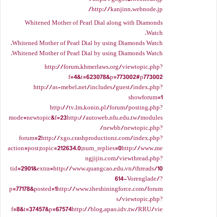
http://kanjinn.webnode.jp/
Whitened Mother of Pearl Dial along with Diamonds
Watch.
Whitened Mother of Pearl Dial by using Diamonds Watch.
Whitened Mother of Pearl Dial by using Diamonds Watch.
http://forum.khmerlaws.org/viewtopic.php?
f=4&t=623078&p=773002#p773002
http://as-mebel.net/includes/guest/index.php?
showforum=1
http://tv.lm.konin.pl/forum/posting.php?
mode=newtopic&f=23http://autoweb.nfu.edu.tw/modules
/newbb/newtopic.php?
forum=2http://xgo.crashproductionz.com/index.php?
action=post;topic=212634.0;num_replies=0http://www.me
ngjijin.com/viewthread.php?
tid=2901&extra=http://www.quangcao.edu.vn/threads/10
614-Vorenglade/?
p=77178&posted=1http://www.theshiningforce.com/forum
s/viewtopic.php?
f=8&t=37457&p=67574http://blog.apao.idv.tw/RRU/vie