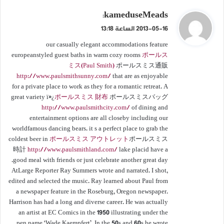
ي
kameduseMeads
:
ق
2013-05-16 الساعة 13:18
و
our casually elegant accommodations feature
ل
europeanstyled guest baths in warm cozy rooms
ポールス
ミス(Paul Smith)
ポールスミス通販
http://www.paulsmithsunny.com/
that are as enjoyable
for a private place to work as they for a romantic retreat. A
great variety ï»¿
ポールスミス 財布
ポールスミスバッグ
http://www.paulsmithcity.com/
of dining and
entertainment options are all closeby including our
worldfamous dancing bears. it s a perfect place to grab the
coldest beer in
ポールスミス アウトレット
ポールスミス
時計
http://www.paulsmithland.com/
lake placid have a
good meal with friends or just celebrate another great day.
AtLarge Reporter Ray Summers wrote and narrated. I shot,
edited and selected the music. Ray learned about Paul from
a newspaper feature in the Roseburg, Oregon newspaper.
Harrison has had a long and diverse career. He was actually
an artist at EC Comics in the 1950 illustrating under the
pen name ‘Wade Kaempfert’. In the 50s and 60s he wrote