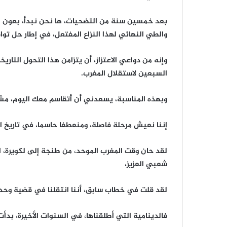
بعد خمسين سنة من التضحيات، ها نحن نبدأ، بعون الل
والطي النهائي لهذا النزاع المفتعل، في إطار حل تو
وإنه من دواعي الاعتزاز، أن يتزامن هذا التحول التار
السبعين لاستقلال المغرب.
وبهذه المناسبة، يسعدني أن أتقاسم معك اليوم، مشاعر 
إننا نعيش مرحلة فاصلة، ومنعطفا حاسما، في تاريخ المغرب الحديث. فهناك
لقد حان وقت المغرب الموحد، من طنجة إلى لكويرة، 
شعبي العزيز،
لقد قلت في خطاب سابق، أننا انتقلنا في قضية وحدتنا 
فالدينامية التي أطلقناها، في السنوات الأخيرة، بد