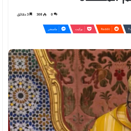
0
308
3 دقائق
بوكيت
ماسنجر