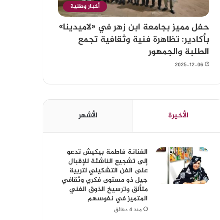
أخبار وطنية
حفل مميز بجامعة ابن زهر في «لاميدينا»
بأكادير: تظاهرة فنية وثقافية تجمع
الطلبة والجمهور
2025-12-06
الأخيرة
الأشهر
الفنانة فاطمة بيكيش تدعو
إلى تشجيع الناشئة للإقبال
على الفن التشكيلي لتربية
جيل ذو مستوى فكري وثقافي
متألق وترسيخ الذوق الفني
المتميز في نفوسهم
منذ 4 دقائق