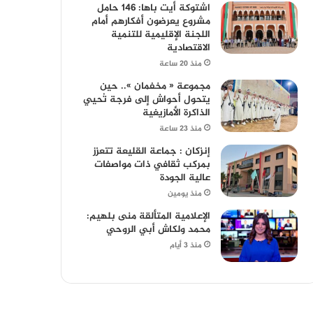
اشتوكة أيت باها: 146 حامل
مشروع يعرضون أفكارهم أمام
اللجنة الإقليمية للتنمية
الاقتصادية
منذ 20 ساعة
مجموعة « مخفمان ».. حين
يتحول أحواش إلى فرجة تُحيي
الذاكرة الأمازيغية
منذ 23 ساعة
إنزكان : جماعة القليعة تتعزز
بمركب ثقافي ذات مواصفات
عالية الجودة
منذ يومين
الإعلامية المتألقة منى بلهيم:
محمد ولكاش أبي الروحي
منذ 3 أيام