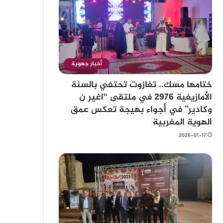
أخبار جهوية
ختامها مسك.. تغازوت تحتفي بالسنة
الأمازيغية 2976 في ملتقى “اغير ن
وكادير” في أجواء بهيجة تعكس عمق
الهوية المغربية
2026-01-17