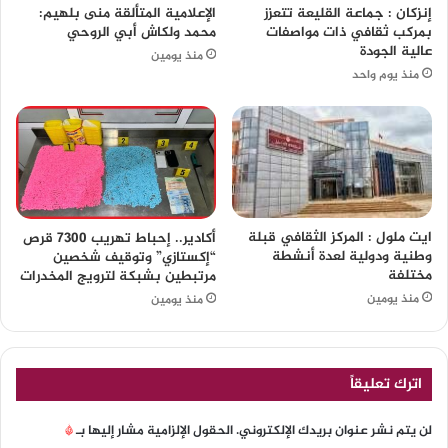
إنزكان : جماعة القليعة تتعزز
الإعلامية المتألقة منى بلهيم:
بمركب ثقافي ذات مواصفات
محمد ولكاش أبي الروحي
عالية الجودة
منذ يومين
منذ يوم واحد
ايت ملول : المركز الثقافي قبلة
أكادير.. إحباط تهريب 7300 قرص
وطنية ودولية لعدة أنشطة
“إكستازي” وتوقيف شخصين
مختلفة
مرتبطين بشبكة لترويج المخدرات
منذ يومين
منذ يومين
اترك تعليقاً
لن يتم نشر عنوان بريدك الإلكتروني.
الحقول الإلزامية مشار إليها بـ
*