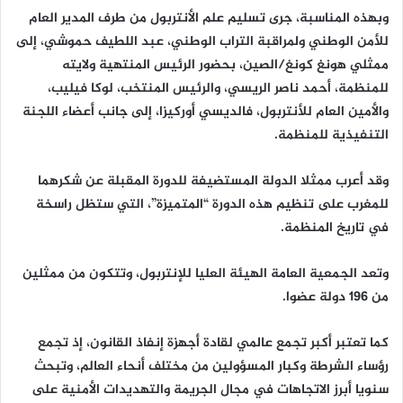
وبهذه المناسبة، جرى تسليم علم الأنتربول من طرف المدير العام
للأمن الوطني ولمراقبة التراب الوطني، عبد اللطيف حموشي، إلى
ممثلي هونغ كونغ/الصين، بحضور الرئيس المنتهية ولايته
للمنظمة، أحمد ناصر الريسي، والرئيس المنتخب، لوكا فيليب،
والأمين العام للأنتربول، فالديسي أوركيزا، إلى جانب أعضاء اللجنة
التنفيذية للمنظمة.
وقد أعرب ممثلا الدولة المستضيفة للدورة المقبلة عن شكرهما
للمغرب على تنظيم هذه الدورة “المتميزة”، التي ستظل راسخة
في تاريخ المنظمة.
وتعد الجمعية العامة الهيئة العليا للإنتربول، وتتكون من ممثلين
من 196 دولة عضوا.
كما تعتبر أكبر تجمع عالمي لقادة أجهزة إنفاذ القانون، إذ تجمع
رؤساء الشرطة وكبار المسؤولين من مختلف أنحاء العالم، وتبحث
سنويا أبرز الاتجاهات في مجال الجريمة والتهديدات الأمنية على