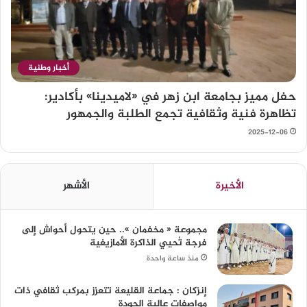
أخبار وطنية
حفل مميز بجامعة ابن زهر في «لاميدينا» بأكادير:
تظاهرة فنية وثقافية تجمع الطلبة والجمهور
2025-12-06
الأخيرة
الأشهر
مجموعة « مخفمان ».. حين يتحول أحواش إلى
فرجة تُحيي الذاكرة الأمازيغية
منذ ساعة واحدة
إنزكان : جماعة القليعة تتعزز بمركب ثقافي ذات
مواصفات عالية الجودة