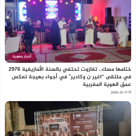
أخبار جهوية
ختامها مسك.. تغازوت تحتفي بالسنة الأمازيغية 2976
في ملتقى “اغير ن وكادير” في أجواء بهيجة تعكس
عمق الهوية المغربية
2026-01-17