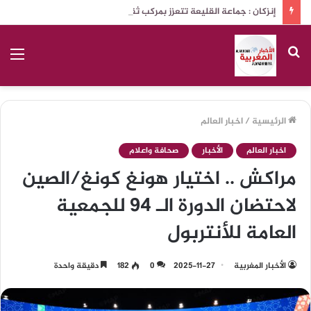
إنزكان : جماعة القليعة تتعزز بمركب ثقافي ذات مواصفات عالية الجودة
بحث
الق
عن
الرئيسية
/
اخبار العالم
اخبار العالم
الأخبار
صحافة واعلام
مراكش .. اختيار هونغ كونغ/الصين
لاحتضان الدورة الـ 94 للجمعية
العامة للأنتربول
الأخبار المغربية
2025-11-27
0
182
دقيقة واحدة