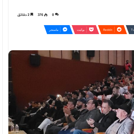
0
376
2 دقائق
بوكيت
ماسنجر