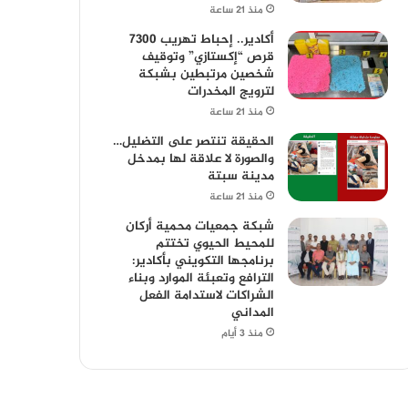
منذ 21 ساعة
أكادير.. إحباط تهريب 7300
قرص “إكستازي” وتوقيف
شخصين مرتبطين بشبكة
لترويج المخدرات
منذ 21 ساعة
الحقيقة تنتصر على التضليل…
والصورة لا علاقة لها بمدخل
مدينة سبتة
منذ 21 ساعة
شبكة جمعيات محمية أركان
للمحيط الحيوي تختتم
برنامجها التكويني بأكادير:
الترافع وتعبئة الموارد وبناء
الشراكات لاستدامة الفعل
المداني
منذ 3 أيام