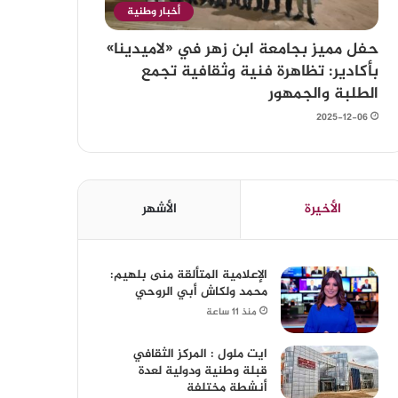
أخبار وطنية
حفل مميز بجامعة ابن زهر في «لاميدينا»
بأكادير: تظاهرة فنية وثقافية تجمع
الطلبة والجمهور
2025-12-06
الأخيرة
الأشهر
الإعلامية المتألقة منى بلهيم:
محمد ولكاش أبي الروحي
منذ 11 ساعة
ايت ملول : المركز الثقافي
قبلة وطنية ودولية لعدة
أنشطة مختلفة