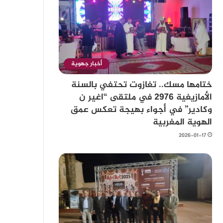
أخبار جهوية
ختامها مسك.. تغازوت تحتفي بالسنة
الأمازيغية 2976 في ملتقى “اغير ن
وكادير” في أجواء بهيجة تعكس عمق
الهوية المغربية
2026-01-17