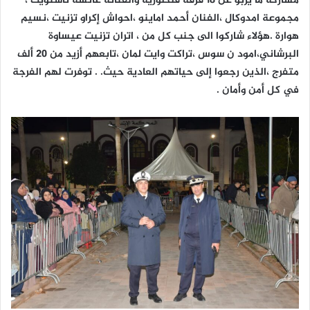
مشاركة ما يربو عن 18 فرقة فلكلورية والفنانة عائشة تاشنويت ،
مجموعة امدوكال ،الفنان أحمد اماينو ،احواش إكراو تزنيت ،نسيم
هوارة .هؤلاء شاركوا الى جنب كل من ، اتران تزنيت عيساوة
البرشاني،امود ن سوس ،تراكت وايت لمان ،تابعهم أزيد من 20 ألف
متفرج ،الذين رجعوا إلى حياتهم العادية حيث. . توفرت لهم الفرجة
في كل أمن وأمان .