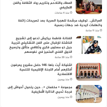
العطاء والتلاحم وتكريم رواد الثقافة والفن
الامازيغي
منذ 4 ساعات
العرائش.. توقيف مرشحة للهجرة السرية بعد تصريحات زائفة
واتهامات كيدية ضد جهات رسمية
منذ 11 ساعة
الفنانة فاطمة بيكيش تدعو إلى تشجيع
الناشئة للإقبال على الفن التشكيلي لتربية
جيل ذو مستوى فكري وثقافي متألق وترسيخ
الذوق الفني المتميز في نفوسهم
منذ 20 ساعة
اشتوكة أيت باها: 146 حامل مشروع يعرضون
أفكارهم أمام اللجنة الإقليمية للتنمية
الاقتصادية
منذ يومين
مجموعة « مخفمان ».. حين يتحول أحواش إلى
فرجة تُحيي الذاكرة الأمازيغية
منذ يومين