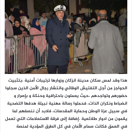
هذا وقد لمس سكان مدينة انزكان وزوارها ترتيبات أمنية ،بتثبيت
الحواجز من أجل التفتيش الوقائي وانتشار رجال الأمن الذين سجلوا
حضورهم وتواجدهم ،حيث يعملون باحترافية وحنكة و بإصرار و
انضباط ونكران الذات، فحملوا رسالة مهنية نبيلة هدفها التضحية
في سبيل عزة الوطن وحماية المقدسات، فلابد أن ننصفهم لما
يقمون من ادوار طلائعية .إضافة إلى فرقة الاستعلامات التي تعمل
في العمق فكانت صمام الأمان في كل الطرق المؤدية لمنصة