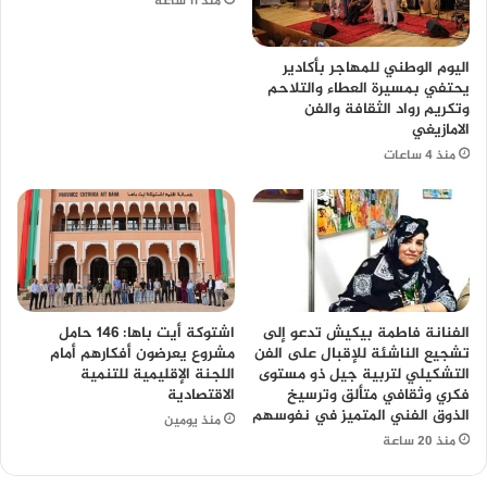
منذ 11 ساعة
اليوم الوطني للمهاجر بأكادير
يحتفي بمسيرة العطاء والتلاحم
وتكريم رواد الثقافة والفن
الامازيغي
منذ 4 ساعات
الفنانة فاطمة بيكيش تدعو إلى
اشتوكة أيت باها: 146 حامل
تشجيع الناشئة للإقبال على الفن
مشروع يعرضون أفكارهم أمام
التشكيلي لتربية جيل ذو مستوى
اللجنة الإقليمية للتنمية
فكري وثقافي متألق وترسيخ
الاقتصادية
الذوق الفني المتميز في نفوسهم
منذ يومين
منذ 20 ساعة