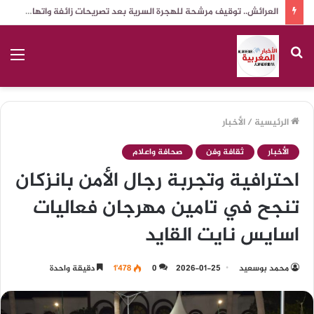
العرائش.. توقيف مرشحة للهجرة السرية بعد تصريحات زائفة واتهامات كيدية ضد جهات رسمية
بحث
الق
عن
الرئيسية
/
الأخبار
الأخبار
ثقافة وفن
صحافة واعلام
احترافية وتجربة رجال الأمن بانزكان
تنجح في تامين مهرجان فعاليات
اسايس نايت القايد
محمد بوسعيد
2026-01-25
0
1٬478
دقيقة واحدة