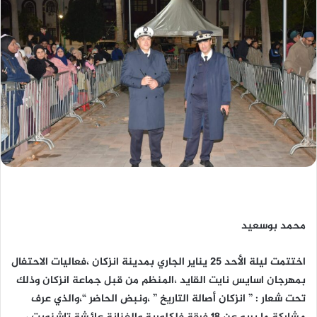
محمد بوسعيد
اختتمت ليلة الأحد 25 يناير الجاري بمدينة انزكان ،فعاليات الاحتفال
بمهرجان اسايس نايت القايد ،المنظم من قبل جماعة انزكان وذلك
تحت شعار : ” انزكان أصالة التاريخ ” ،ونبض الحاضر “،والذي عرف