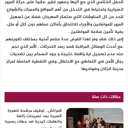
الحفل الختامي الذي حج اليها جمهور غفير ،علاوة على حركة المرور
انسيابية واحتياط في التدخل من أهم المواقع والممرات والشوارع
للحد من كل المناوشات التي ستعكر المهرجان ،فضلا عن تسهيل
المرور للمواطنين والأجراء للالتحاق بأماكن عملهم دون كلل أو ملل،
بغية تأمين سلامة المواطنين .
إلى ذلك ،فقد وفر لهذا الغرض عدة عناصر أمنية بمختلف تلاوينهم
،مع أحدث الوسائل المراقبة قصد رصد التحركات ، الأمر الذي نجم
عنه عدم تسجيل اية واقعة ،نتيجة و جود انسجام بين تضحيات
رجال الأمن في التعاطي مع الاحتفال ،وفي التغطية الحاصلة لمركز
مدينة انزكان وضواحيها
مقالات ذات صلة
العرائش.. توقيف مرشحة للهجرة
السرية بعد تصريحات زائفة
واتهامات كيدية ضد جهات رسمية