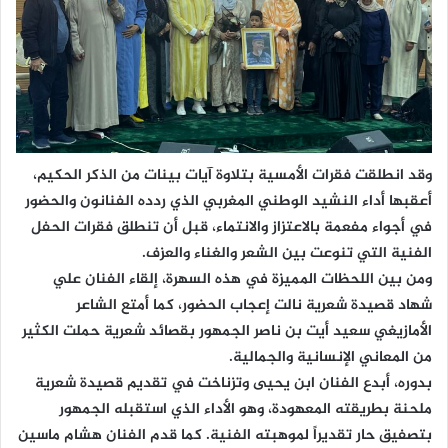
وقد انطلقت فقرات الأمسية بتلاوة آيات بينات من الذكر الحكيم،
أعقبها أداء النشيد الوطني المغربي الذي ردده الفنانون والحضور
في أجواء مفعمة بالاعتزاز والانتماء، قبل أن تنطلق فقرات الحفل
الفنية التي تنوعت بين الشعر والغناء والعزف.
ومن بين اللحظات المميزة في هذه السهرة، إلقاء الفنان علي
شهاد قصيدة شعرية نالت إعجاب الحضور، كما أمتع الشاعر
الأمازيغي سعيد أيت بن ناصر الجمهور بقصائد شعرية حملت الكثير
من المعاني الإنسانية والجمالية.
بدوره، أبدع الفنان ابن يحيى وتزناخت في تقديم قصيدة شعرية
ملحنة بطريقته المعهودة، وهو الأداء الذي استقبله الجمهور
بتصفيق حار تقديراً لموهبته الفنية. كما قدم الفنان هشام ماسين