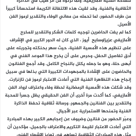
للساحة الفنية الأمازيغية، ولما تركوه من أثر طيب في الذاكرة
الثقافية والفنية. وقد لقيت هذه الالتفاتة الكريمة استحساناً كبيراً
من طرف الحضور، لما تحمله من معاني الوفاء والتقدير لرموز الفن
الأصيل.
كما لم يفت الحاضرين توجيه كلمات الشكر والتقدير للمخرج
الأمازيغي عزيزاوسايح أيوز ، الذي كان له الدور الكبير في الإشراف
على تنظيم هذه الأمسية الفنية، حيث سهر بحنكته وتجربته على
أدق تفاصيل الحفل، وحرص على أن يخرج هذا الموعد الفني في
أبهى حلة، وهو ما جعله يكلل بالنجاح الكامل. وقد أجمع الفنانون
والحاضرون على الإشادة بالمجهودات الكبيرة التي بذلها في سبيل
إنجاح هذه التظاهرة الفنية التي أعادت الاعتبار لرموز فن تازنزارت.
وقد شكلت هذه الأمسية الرمضانية لحظة وفاء واعتراف لرواد الفن
الأمازيغي، كما أكدت مرة أخرى أن الفن الحقيقي يظل جسراً للمحبة
والتقدير بين الفنانين والجمهور، ورسالة ثقافية تحفظ الذاكرة
الفنية وتمنحها الاستمرارية عبر الأجيال.
وعبّر الحضور من فنانين وضيوف عن إعجابهم الكبير بهذه المبادرة
التي أعادت الاعتبار لقيمة التكريم والاعتراف بالجميل، مؤكدين أن
مثل هذه المبادرات الثقافية تساهم في تعزيز الإشعاع الفني