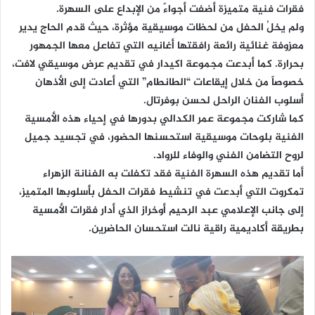
فقرات فنية متميزة أضفت أجواءً من الإبداع على السهرة.
ولم يخلُ الحفل من لحظات موسيقية مؤثرة، حيث قدم الحاج يدير
معزوفة غنائية رائعة رافقتها أغانيه التي تفاعل معها الجمهور
بحرارة. كما أبدعت مجموعة اكيدار في تقديم عرض موسيقي لافت،
خصوصاً من خلال إيقاعات “الطانطام” التي أعادت إلى الأذهان
أسلوب الفنان الراحل لحسن بوفرتال.
كما شاركت مجموعة عمر الكدالي بدورها في إحياء هذه الأمسية
الفنية بلوحات موسيقية استحسنها الحضور، في تجسيد جميل
لروح التضامن الفني والوفاء للرواد.
أما تقديم هذه السهرة الفنية فقد تكفلت به الفنانة الزهراء
تمكروت التي أبدعت في تنشيط فقرات الحفل بأسلوبها المتميز،
إلى جانب الإعلامي عبد الرحيم أوخراز الذي أدار فقرات الأمسية
بطريقة أكاديمية راقية نالت استحسان الحاضرين.