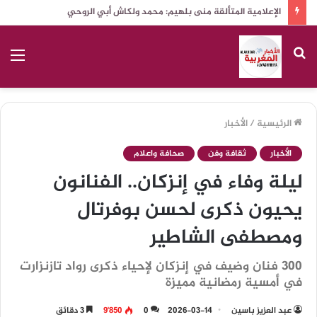
ايت ملول : المركز الثقافي قبلة وطنية ودولية لعدة أنشطة مختلفة
بحث
الق
عن
الرئيسية
/
الأخبار
الأخبار
ثقافة وفن
صحافة واعلام
ليلة وفاء في إنزكان.. الفنانون
يحيون ذكرى لحسن بوفرتال
ومصطفى الشاطير
300 فنان وضيف في إنزكان لإحياء ذكرى رواد تازنزارت
في أمسية رمضانية مميزة
عبد العزيز باسين
2026-03-14
0
9٬850
3 دقائق