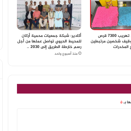
أكادير.. إحباط تهريب 7300 قرص
أكادير: شبكة جمعيات محمية أركان
وقيف شخصين مرتبطين
للمحيط الحيوي تواصل عملها من أجل
 المخدرات
رسم خارطة الطريق إلى 2030 ..
منذ أسبوع واحد
ها بـ
*