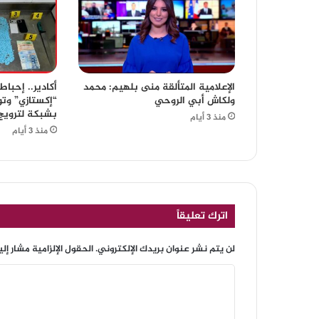
الإعلامية المتألقة منى بلهيم: محمد
ولكاش أبي الروحي
“إكستازي” وت
بشبكة لترويج
منذ 3 أيام
منذ 3 أيام
اترك تعليقاً
لن يتم نشر عنوان بريدك الإلكتروني.
الحقول الإلزامية مشار إلي