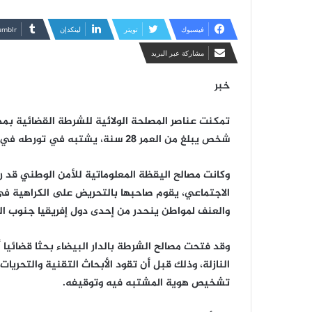
فيسبوك
تويتر
لينكدإن
مشاركة عبر البريد
خبر
شخص يبلغ من العمر 28 سنة، يشتبه في تورطه في العنف والتشهير والتحريض على الكراهية.
وكانت مصالح اليقظة المعلوماتية للأمن الوطني ق
الاجتماعي، يقوم صاحبها بالتحريض على الكراهية ف
والعنف لمواطن ينحدر من إحدى دول إفريقيا جنوب الصحر
وقد فتحت مصالح الشرطة بالدار البيضاء بحثا قضائيا
النازلة، وذلك قبل أن تقود الأبحاث التقنية والتحريا
تشخيص هوية المشتبه فيه وتوقيفه.