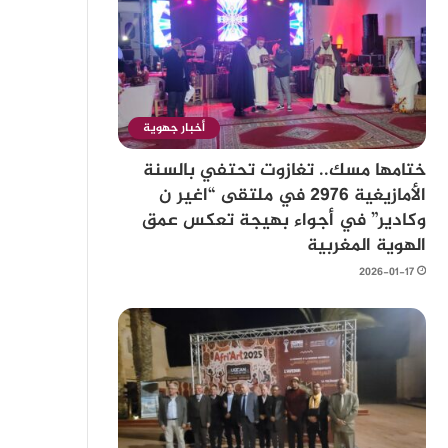
أخبار جهوية
ختامها مسك.. تغازوت تحتفي بالسنة
الأمازيغية 2976 في ملتقى “اغير ن
وكادير” في أجواء بهيجة تعكس عمق
الهوية المغربية
2026-01-17