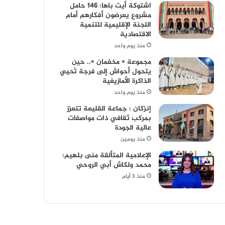
اشتوكة أيت باها: 146 حامل
مشروع يعرضون أفكارهم أمام
اللجنة الإقليمية للتنمية
الاقتصادية
منذ يوم واحد
مجموعة « مخفمان ».. حين
يتحول أحواش إلى فرجة تُحيي
الذاكرة الأمازيغية
منذ يوم واحد
إنزكان : جماعة القليعة تتعزز
بمركب ثقافي ذات مواصفات
عالية الجودة
منذ يومين
الإعلامية المتألقة منى بلهيم:
محمد ولكاش أبي الروحي
منذ 3 أيام