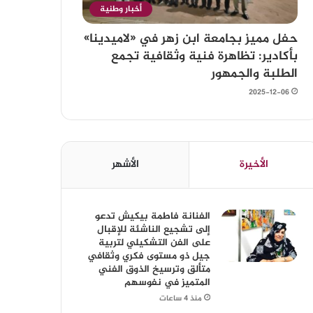
أخبار وطنية
حفل مميز بجامعة ابن زهر في «لاميدينا»
بأكادير: تظاهرة فنية وثقافية تجمع
الطلبة والجمهور
2025-12-06
الأخيرة
الأشهر
الفنانة فاطمة بيكيش تدعو
إلى تشجيع الناشئة للإقبال
على الفن التشكيلي لتربية
جيل ذو مستوى فكري وثقافي
متألق وترسيخ الذوق الفني
المتميز في نفوسهم
منذ 4 ساعات