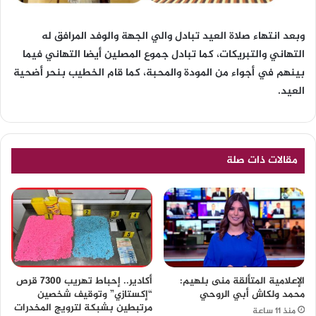
وبعد انتهاء صلاة العيد تبادل والي الجهة والوفد المرافق له
التهاني والتبريكات، كما تبادل جموع المصلين أيضا التهاني فيما
بينهم في أجواء من المودة والمحبة، كما قام الخطيب بنحر أضحية
العيد.
مقالات ذات صلة
الإعلامية المتألقة منى بلهيم:
أكادير.. إحباط تهريب 7300 قرص
محمد ولكاش أبي الروحي
“إكستازي” وتوقيف شخصين
مرتبطين بشبكة لترويج المخدرات
منذ 11 ساعة