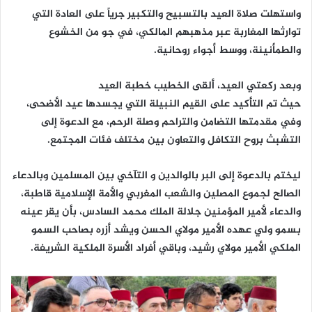
واستهلت صلاة العيد بالتسبيح والتكبير جرياً على العادة التي
توارثها المغاربة عبر مذهبهم المالكي، في جو من الخشوع
والطمأنينة، ووسط أجواء روحانية.
وبعد ركعتي العيد، ألقى الخطيب خطبة العيد
حيث تم التأكيد على القيم النبيلة التي يجسدها عيد الأضحى،
وفي مقدمتها التضامن والتراحم وصلة الرحم، مع الدعوة إلى
التشبث بروح التكافل والتعاون بين مختلف فئات المجتمع.
ليختم بالدعوة إلى البر بالوالدين و التآخي بين المسلمين وبالدعاء
الصالح لجموع المصلين والشعب المغربي والأمة الإسلامية قاطبة،
والدعاء لأمير المؤمنين جلالة الملك محمد السادس، بأن يقر عينه
بسمو ولي عهده الأمير مولاي الحسن ويشد أزره بصاحب السمو
الملكي الأمير مولاي رشيد، وباقي أفراد الأسرة الملكية الشريفة.