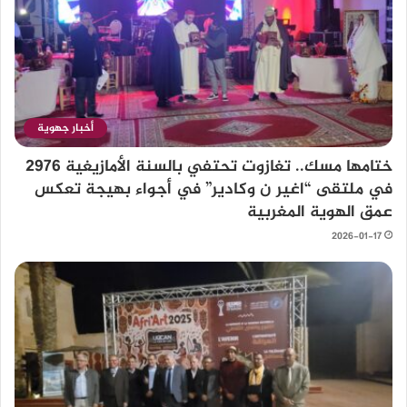
أخبار جهوية
ختامها مسك.. تغازوت تحتفي بالسنة الأمازيغية 2976
في ملتقى “اغير ن وكادير” في أجواء بهيجة تعكس
عمق الهوية المغربية
2026-01-17