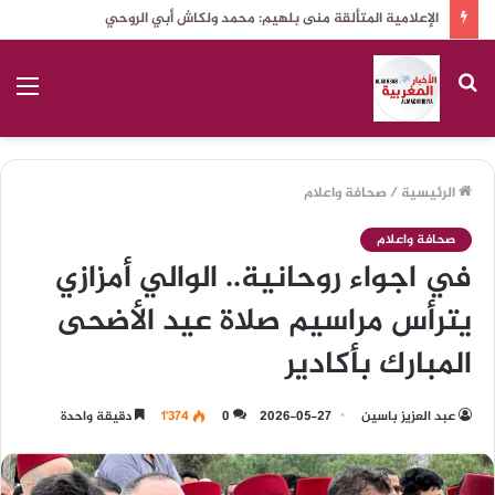
الإعلامية المتألقة منى بلهيم: محمد ولكاش أبي الروحي
بحث
الق
عن
الرئيسية
/
صحافة واعلام
صحافة واعلام
في اجواء روحانية.. الوالي أمزازي
يترأس مراسيم صلاة عيد الأضحى
المبارك بأكادير
عبد العزيز باسين
2026-05-27
0
1٬374
دقيقة واحدة