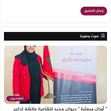
صوت وصورة
ثقافة وفن
” أوزان مبعثرة ” ديوان جديد للشاعرة عائشة إدكير