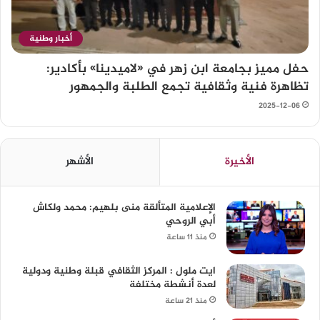
أخبار وطنية
حفل مميز بجامعة ابن زهر في «لاميدينا» بأكادير:
تظاهرة فنية وثقافية تجمع الطلبة والجمهور
2025-12-06
الأخيرة
الأشهر
الإعلامية المتألقة منى بلهيم: محمد ولكاش
أبي الروحي
منذ 11 ساعة
ايت ملول : المركز الثقافي قبلة وطنية ودولية
لعدة أنشطة مختلفة
منذ 21 ساعة