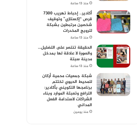
منذ 13 ساعة
أكادير.. إحباط تهريب 7300
قرص “إكستازي” وتوقيف
شخصين مرتبطين بشبكة
لترويج المخدرات
منذ 13 ساعة
الحقيقة تنتصر على التضليل…
والصورة لا علاقة لها بمدخل
مدينة سبتة
منذ 13 ساعة
شبكة جمعيات محمية أركان
للمحيط الحيوي تختتم
برنامجها التكويني بأكادير:
الترافع وتعبئة الموارد وبناء
الشراكات لاستدامة الفعل
المداني
منذ يومين