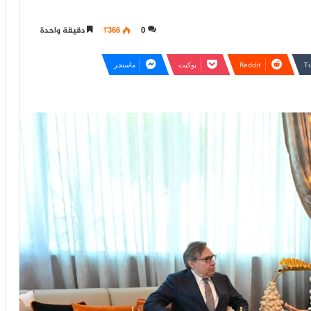
0
1٬366
دقيقة واحدة
بوكيت
ماسنجر