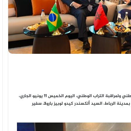
استقبل عبد اللطيف حموشي، المدير العام للأمن الوطني ولمراقبة التراب الوطني، اليوم الخميس 11 يونيو الجاري،
مدينة الرباط، السيد ألكسندر كيدو لوبيز بارولا، سفير