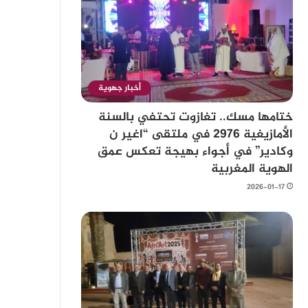
أخبار جهوية
ختامها مسك.. تغازوت تحتفي بالسنة
الأمازيغية 2976 في ملتقى “اغير ن
وكادير” في أجواء بهيجة تعكس عمق
الهوية المغربية
2026-01-17