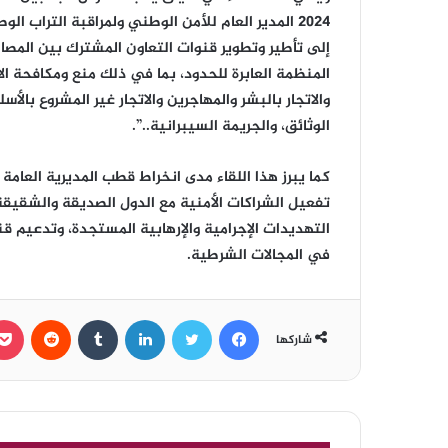
2024 المدير العام للأمن الوطني ولمراقبة التراب ا
إلى تأطير وتطوير قنوات التعاون المشترك بين المصالح
المنظمة العابرة للحدود، بما في ذلك منع ومكافحة الات
والاتجار بالبشر والمهاجرين والاتجار غير المشروع بالأس
الوثائق، والجريمة السيبرانية..”.
كما يبرز هذا اللقاء مدى انخراط قطب المديرية العامة
تفعيل الشراكات الأمنية مع الدول الصديقة والشقيقة
التهديدات الإجرامية والإرهابية المستجدة، وتدعيم ق
في المجالات الشرطية.
فيسبوك
تويتر
لينكدإن
‏Tumblr
‏Reddit
شاركها