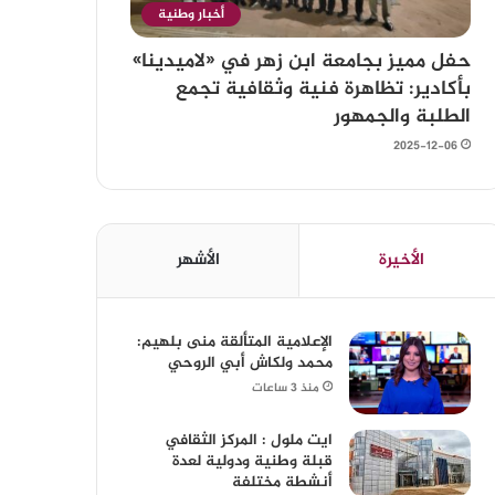
أخبار وطنية
حفل مميز بجامعة ابن زهر في «لاميدينا»
بأكادير: تظاهرة فنية وثقافية تجمع
الطلبة والجمهور
2025-12-06
الأخيرة
الأشهر
الإعلامية المتألقة منى بلهيم:
محمد ولكاش أبي الروحي
منذ 3 ساعات
ايت ملول : المركز الثقافي
قبلة وطنية ودولية لعدة
أنشطة مختلفة