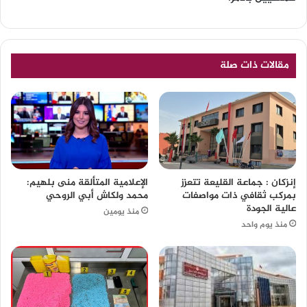
مقالات ذات صلة
إنزكان : جماعة القليعة تتعزز
الإعلامية المتألقة منى بلهيم:
بمركب ثقافي ذات مواصفات
محمد ولكاش أبي الروحي
عالية الجودة
منذ يومين
منذ يوم واحد