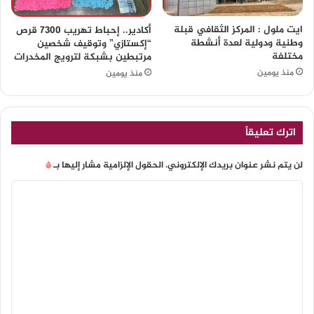
ايت ملول : المركز الثقافي قبلة
أكادير.. إحباط تهريب 7300 قرص
وطنية ودولية لعدة أنشطة
“إكستازي” وتوقيف شخصين
مختلفة
مرتبطين بشبكة لترويج المخدرات
منذ يومين
منذ يومين
اترك تعليقاً
لن يتم نشر عنوان بريدك الإلكتروني.
الحقول الإلزامية مشار إليها بـ
*