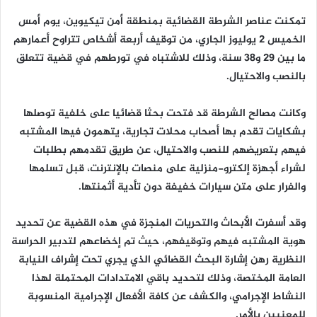
تمكنت عناصر الشرطة القضائية بمنطقة أمن تيكيوين، يوم أمس
الخميس 2 يوليوز الجاري، من توقيف أربعة أشخاص تتراوح أعمارهم
ما بين 29 و38 سنة، وذلك للاشتباه في تورطهم في قضية تتعلق
بالنصب والاحتيال.
وكانت مصالح الشرطة قد فتحت بحثا قضائيا على خلفية توصلها
بشكايات تقدم بها أصحاب محلات تجارية، يتهمون فيها المشتبه
فيهم بتعريضهم للنصب والاحتيال، عن طريق تقدمهم بطلبات
لشراء أجهزة إلكترو-منزلية على منصات بالإنترنت، قبل تسلمها
والفرار على متن سيارات خفيفة دون تأدية أثمنتها.
وقد أسفرت الأبحاث والتحريات المنجزة في هذه القضية عن تحديد
هوية المشتبه فيهم وتوقيفهم، حيث تم إخضاعهم لتدبير الحراسة
النظرية رهن إشارة البحث القضائي الذي يجري تحت إشراف النيابة
العامة المختصة، وذلك لتحديد باقي الامتدادات المحتملة لهذا
النشاط الإجرامي، والكشف عن كافة الأفعال الإجرامية المنسوبة
للمعنيين بالأمر.