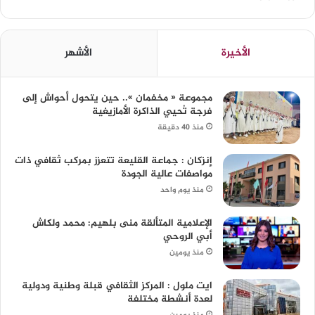
الأخيرة
الأشهر
مجموعة « مخفمان ».. حين يتحول أحواش إلى
فرجة تُحيي الذاكرة الأمازيغية
منذ 40 دقيقة
إنزكان : جماعة القليعة تتعزز بمركب ثقافي ذات
مواصفات عالية الجودة
منذ يوم واحد
الإعلامية المتألقة منى بلهيم: محمد ولكاش
أبي الروحي
منذ يومين
ايت ملول : المركز الثقافي قبلة وطنية ودولية
لعدة أنشطة مختلفة