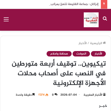
إنزكان : جماعة القليعة تتعزز بمركب ثقافي ذات مواصفات عالية الجودة
بحث
الق
عن
الرئيسية
/
الأخبار
الأخبار
الحوادت
صحافة واعلام
تيكيوين.. توقيف أربعة متورطين
في النصب على أصحاب محلات
الأجهزة الإلكترونية
الأخبار المغربية
2026-07-04
0
1٬374
دقيقة واحدة
خبــر