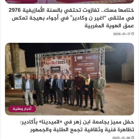
ختامها مسك.. تغازوت تحتفي بالسنة الأمازيغية 2976
في ملتقى “اغير ن وكادير” في أجواء بهيجة تعكس
عمق الهوية المغربية
2026-01-17
أخبار وطنية
حفل مميز بجامعة ابن زهر في «لاميدينا» بأكادير:
تظاهرة فنية وثقافية تجمع الطلبة والجمهور
2025-12-06