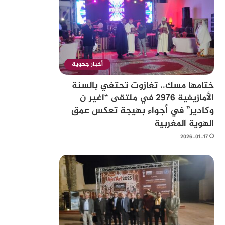
أخبار جهوية
ختامها مسك.. تغازوت تحتفي بالسنة
الأمازيغية 2976 في ملتقى “اغير ن
وكادير” في أجواء بهيجة تعكس عمق
الهوية المغربية
2026-01-17