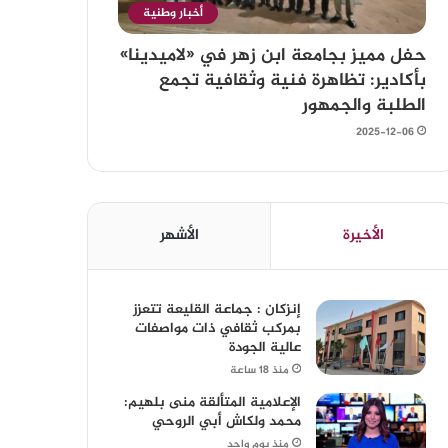
أخبار وطنية
حفل مميز بجامعة ابن زهر في «لاميدينا»
بأكادير: تظاهرة فنية وثقافية تجمع
الطلبة والجمهور
2025-12-06
الأخيرة
الأشهر
إنزكان : جماعة القليعة تتعزز
بمركب ثقافي ذات مواصفات
عالية الجودة
منذ 18 ساعة
الإعلامية المتألقة منى بلهيم:
محمد ولكاش أبي الروحي
منذ يوم واحد