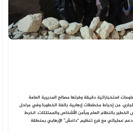
لومات استخباراتية دقيقة وفرتها مصالح المديرية العامة
ب الوطني، صباح يوم الاثنين 06 يوليوز الجاري، من إحباط مخططات إرهابية بالغة الخطورة وفي مراحل
الخطير بالنظام العام وبأمن الأشخاص والممتلكات، انخرط
م عملياتي مع فرع تنظيم “داعش” الإرهابي بمنطقة