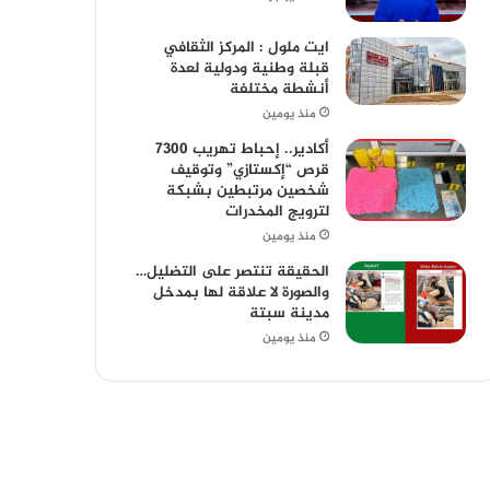
ايت ملول : المركز الثقافي
قبلة وطنية ودولية لعدة
أنشطة مختلفة
منذ يومين
أكادير.. إحباط تهريب 7300
قرص “إكستازي” وتوقيف
شخصين مرتبطين بشبكة
لترويج المخدرات
منذ يومين
الحقيقة تنتصر على التضليل…
والصورة لا علاقة لها بمدخل
مدينة سبتة
منذ يومين