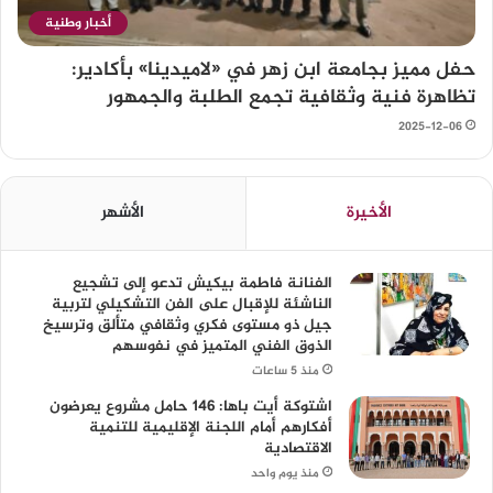
أخبار وطنية
حفل مميز بجامعة ابن زهر في «لاميدينا» بأكادير:
تظاهرة فنية وثقافية تجمع الطلبة والجمهور
2025-12-06
الأخيرة
الأشهر
الفنانة فاطمة بيكيش تدعو إلى تشجيع
الناشئة للإقبال على الفن التشكيلي لتربية
جيل ذو مستوى فكري وثقافي متألق وترسيخ
الذوق الفني المتميز في نفوسهم
منذ 5 ساعات
اشتوكة أيت باها: 146 حامل مشروع يعرضون
أفكارهم أمام اللجنة الإقليمية للتنمية
الاقتصادية
منذ يوم واحد