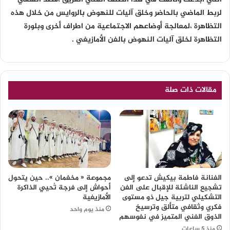
لربط الماضي بالحاضر وخلق آليات للنهوض بالروايس من خلال هذه
التظاهرة ،لمعالجة أوضاعهم الاجتماعية من اطراف أخرى وبلورة
التظاهرة لخلق آليات النهوض بالفن الأمازيغي .
مقالات ذات صلة
الفنانة فاطمة بيكيش تدعو إلى
مجموعة « مخفمان ».. حين يتحول
تشجيع الناشئة للإقبال على الفن
أحواش إلى فرجة تُحيي الذاكرة
التشكيلي لتربية جيل ذو مستوى
الأمازيغية
فكري وثقافي متألق وترسيخ
منذ يوم واحد
الذوق الفني المتميز في نفوسهم
منذ 5 ساعات