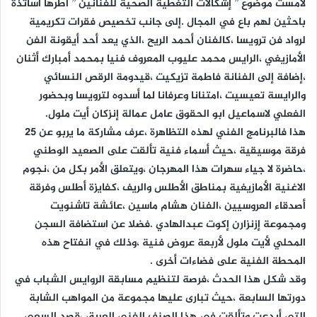
لامست موضوع ” إشكالات التغطية الصحية للفنانين ” أطرها أساتذة
باحثين لهم باع في المجال .إلى جانب تخصيص فقرات تكريمية
لرواد فن ترويسا ،كالفنان أحمد الريح ،الذي يعد أحد أيقونة الفن
الأمازيغي ،الرايس محمد عليوب المعروف فنيا بمحمد أمبارك أثنان
،إضافة إلى الفنانة فاطمة تزيكيت ،قيدومة الرقص النسائي
والرايسة تعيسيت ،امتنانا وعرفانا لما أسدوه لترويسا وبحضور
الفعلي لاسماعيل ابو الحقوق عامل عمالة إنزكان أيت ملول.
هذا فالبرنامج الفني لهذه التظاهرة ،عرف مشاركة ما يربو عن 25
فرقة موسيقية ،حيث أسماء فنية تألقت على الصعيد الوطني
،حاضرة لا جياء سهرات هذا المهرجان ،ويتعلق الأمر بكل من ،نجوم
الاغنية الأمازيغية بمناطق الأطلس والريف ،كفايزة أطلس وفرقة
أصدقاء العروسيين ،الفنان هشام ماسين ،عائشة تاشنويت
ومجموعة إزنزارن إكوت عبدالهادي .فضلا عن استضافة السجن
المحلي لأيت ملول لأربعة عروض فنية ،وذلك في انفتاح هذه
المحطة الفنية على فضاءات أخرى .
وقد شكل هذا الحدث ،فرصة لتنظيم مسابقة الروايس الشباب في
دورتها السابعة ،حيث تبارى عليها مجموعة من المواهب الشابة
التي أبدعت وتألقت في هذا الصنف الفني العريق ،قصد السعي