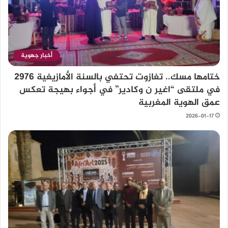
أخبار جهوية
ختامها مسك.. تغازوت تحتفي بالسنة الأمازيغية 2976
في ملتقى “اغير ن وكادير” في أجواء بهيجة تعكس
عمق الهوية المغربية
2026-01-17