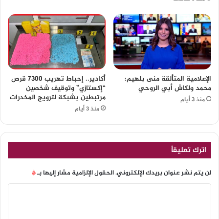
الإعلامية المتألقة منى بلهيم:
أكادير.. إحباط تهريب 7300 قرص
محمد ولكاش أبي الروحي
“إكستازي” وتوقيف شخصين
مرتبطين بشبكة لترويج المخدرات
منذ 3 أيام
منذ 3 أيام
اترك تعليقاً
لن يتم نشر عنوان بريدك الإلكتروني.
الحقول الإلزامية مشار إليها بـ
*