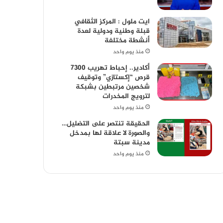
ايت ملول : المركز الثقافي
قبلة وطنية ودولية لعدة
أنشطة مختلفة
منذ يوم واحد
أكادير.. إحباط تهريب 7300
قرص “إكستازي” وتوقيف
شخصين مرتبطين بشبكة
لترويج المخدرات
منذ يوم واحد
الحقيقة تنتصر على التضليل…
والصورة لا علاقة لها بمدخل
مدينة سبتة
منذ يوم واحد