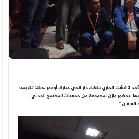
نظمت جمعية قدماء النادي الرياضي لأيت ملول يوم الأحد 3 غشت الجاري بفضاء دار الحي مبارك أوعمر ،حفلا تكريميا
حيها ،بحضور وازن لمجموعة من جمعيات المجتمع المدني
العرفان ”