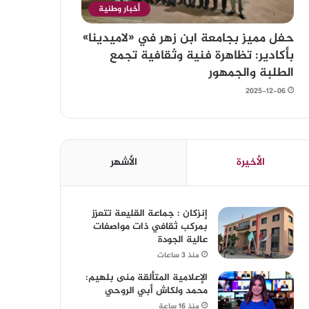
أخبار وطنية
حفل مميز بجامعة ابن زهر في «لاميدينا»
بأكادير: تظاهرة فنية وثقافية تجمع
الطلبة والجمهور
2025-12-06
الأخيرة
الأشهر
إنزكان : جماعة القليعة تتعزز
بمركب ثقافي ذات مواصفات
عالية الجودة
منذ 3 ساعات
الإعلامية المتألقة منى بلهيم:
محمد ولكاش أبي الروحي
منذ 16 ساعة