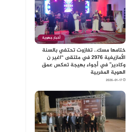
أخبار جهوية
ختامها مسك.. تغازوت تحتفي بالسنة
الأمازيغية 2976 في ملتقى “اغير ن
وكادير” في أجواء بهيجة تعكس عمق
الهوية المغربية
2026-01-17