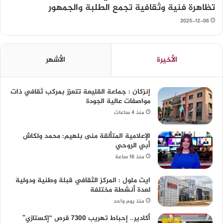
تظاهرة فنية وثقافية تجمع الطلبة والجمهور
2025-12-06
الأخيرة
الأشهر
إنزكان : جماعة القليعة تتعزز بمركب ثقافي ذات
مواصفات عالية الجودة
منذ 4 ساعات
الإعلامية المتألقة منى بلهيم: محمد ولكاش
أبي الروحي
منذ 16 ساعة
ايت ملول : المركز الثقافي قبلة وطنية ودولية
لعدة أنشطة مختلفة
منذ يوم واحد
أكادير.. إحباط تهريب 7300 قرص “إكستازي”