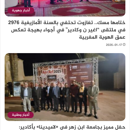
أخبار جهوية
ختامها مسك.. تغازوت تحتفي بالسنة الأمازيغية 2976
في ملتقى “اغير ن وكادير” في أجواء بهيجة تعكس
عمق الهوية المغربية
2026-01-17
أخبار وطنية
حفل مميز بجامعة ابن زهر في «لاميدينا» بأكادير: