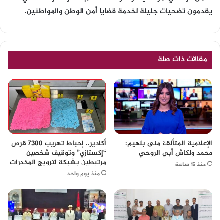
يقدمون تضحيات جليلة لخدمة قضايا أمن الوطن والمواطنين.
مقالات ذات صلة
الإعلامية المتألقة منى بلهيم:
أكادير.. إحباط تهريب 7300 قرص
محمد ولكاش أبي الروحي
“إكستازي” وتوقيف شخصين
مرتبطين بشبكة لترويج المخدرات
منذ 16 ساعة
منذ يوم واحد