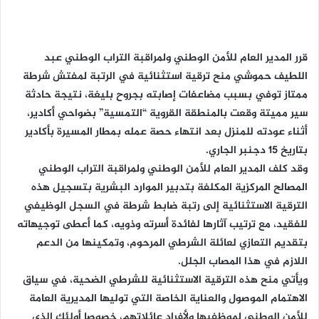
قرر المدير العام للأمن الوطني ولمراقبة التراب الوطني عبد
اللطيف حموشي منح ترقية استثنائية في الرتبة لمفتش شرطة
ممتاز توفي بسبب مضاعفات إصابته بجروح بليغة، نتيجة حادثة
سير مميتة وقعت بالمنطقة القروية “التمسية” بضواحي أكادير،
أثناء عودته للمنزل بعد انتهاء حصة عمله بمطار المسيرة بأكادير
بتاريخ 15 دجنبر الجاري.
وقد كلف المدير العام للأمن الوطني ولمراقبة التراب الوطني
المصالح المركزية المكلفة بتدبير الموارد البشرية بتسجيل هذه
الترقية الاستثنائية إلى رتبة ضابط شرطة في السجل الوظيفي
للفقيد، مع ترتيب آثارها لفائدة أسرته وذويه، كما أعطى توجيهاته
بتقديم التعازي لعائلة الشرطي المرحوم، وتمكينها من الدعم
اللازم في هذا المصاب الجلل.
ويأتي منح هذه الترقية الاستثنائية للشرطي الضحية، في سياق
الاهتمام الموصول والعناية الخاصة التي توليها المديرية العامة
للأمن الوطني لموظفيها ولأفراد عائلاتهم، خصوصا أولئك الذي