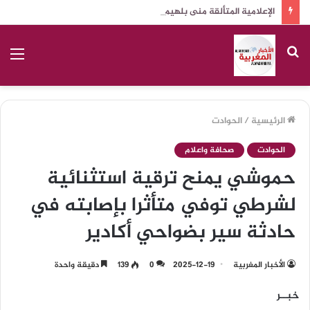
الإعلامية المتألقة منى بلهيم: محمد ولكاش أبي الروحي
بحث
الق
عن
الرئيسية
/
الحوادت
الحوادت
صحافة واعلام
حموشي يمنح ترقية استثنائية
لشرطي توفي متأثرا بإصابته في
حادثة سير بضواحي أكادير
الأخبار المغربية
2025-12-19
0
139
دقيقة واحدة
خبــر