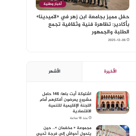
أخبار وطنية
حفل مميز بجامعة ابن زهر في «لاميدينا»
بأكادير: تظاهرة فنية وثقافية تجمع
الطلبة والجمهور
2025-12-06
الأخيرة
الأشهر
اشتوكة أيت باها: 146 حامل
مشروع يعرضون أفكارهم أمام
اللجنة الإقليمية للتنمية
الاقتصادية
منذ 18 ساعة
مجموعة « مخفمان ».. حين
يتحول أحواش إلى فرجة تُحيي