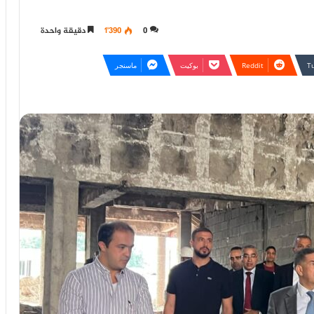
0
1٬390
دقيقة واحدة
بوكيت
ماسنجر