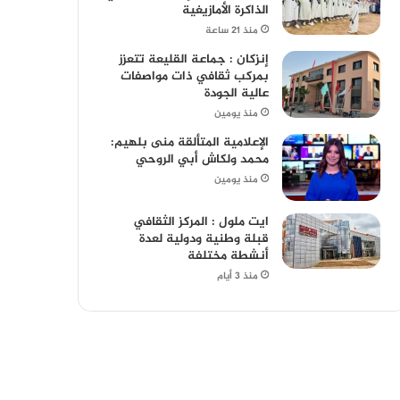
الذاكرة الأمازيغية
منذ 21 ساعة
إنزكان : جماعة القليعة تتعزز
بمركب ثقافي ذات مواصفات
عالية الجودة
منذ يومين
الإعلامية المتألقة منى بلهيم:
محمد ولكاش أبي الروحي
منذ يومين
ايت ملول : المركز الثقافي
قبلة وطنية ودولية لعدة
أنشطة مختلفة
منذ 3 أيام