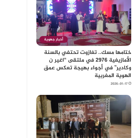
أخبار جهوية
ختامها مسك.. تغازوت تحتفي بالسنة
الأمازيغية 2976 في ملتقى “اغير ن
وكادير” في أجواء بهيجة تعكس عمق
الهوية المغربية
2026-01-17