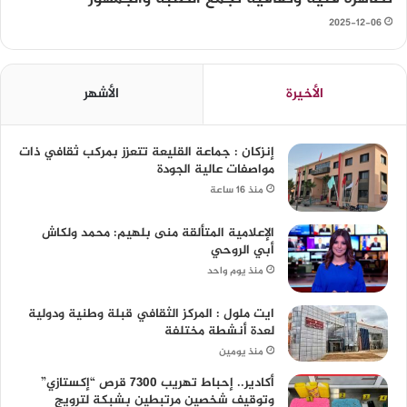
2025-12-06
الأخيرة
الأشهر
إنزكان : جماعة القليعة تتعزز بمركب ثقافي ذات
مواصفات عالية الجودة
منذ 16 ساعة
الإعلامية المتألقة منى بلهيم: محمد ولكاش
أبي الروحي
منذ يوم واحد
ايت ملول : المركز الثقافي قبلة وطنية ودولية
لعدة أنشطة مختلفة
منذ يومين
أكادير.. إحباط تهريب 7300 قرص “إكستازي”
وتوقيف شخصين مرتبطين بشبكة لترويج