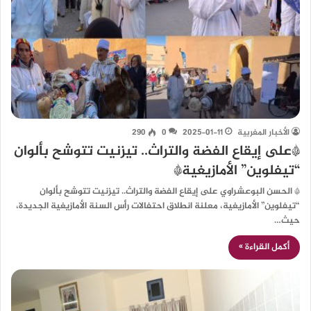
الأخبار المغربية
2025-01-11
0
290
*على إيقاع الفضة والتراث.. تيزنيت تتوشح بألوان
“تيفلوين” الأمازيغية*
* الحسن البوعشراوي على إيقاع الفضة والتراث.. تيزنيت تتوشح بألوان
“تيفلوين” الأمازيغية، معلنة انطلاق احتفالات رأس السنة الأمازيغية الجديدة،
حيث…
أكمل القراءة »