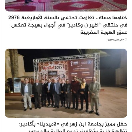
ختامها مسك.. تغازوت تحتفي بالسنة الأمازيغية 2976
في ملتقى “اغير ن وكادير” في أجواء بهيجة تعكس
عمق الهوية المغربية
2026-01-17
حفل مميز بجامعة ابن زهر في «لاميدينا» بأكادير:
تظاهرة فنية وثقافية تجمع الطلبة والجمهور