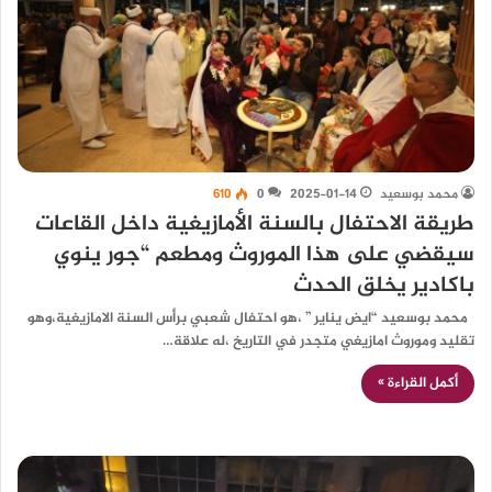
محمد بوسعيد
2025-01-14
0
610
طريقة الاحتفال بالسنة الأمازيغية داخل القاعات
سيقضي على هذا الموروث ومطعم “جور ينوي
باكادير يخلق الحدث
محمد بوسعيد “ايض يناير ” ،هو احتفال شعبي برأس السنة الامازيغية،وهو
تقليد وموروث امازيغي متجدر في التاريخ ،له علاقة…
أكمل القراءة »