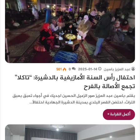
عبد العزيز باسين
2025-01-14
0
501
احتفال رأس السنة الأمازيغية بالدشيرة: “تاكلا”
تجمع الأصالة بالفرح
بقلم :باسين عبد العزيز صور الزميل الحسين اجديك في أجواء تعبق بعبق
التراث، احتضن القصر البلدي بمدينة الدشيرة الجهادية احتفالاً…
أكمل القراءة »