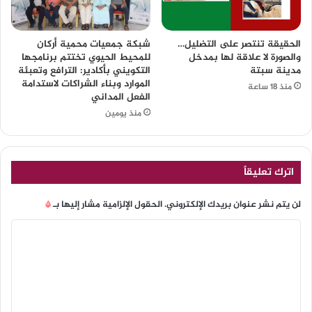
الحقيقة تنتصر على التضليل…
شبكة جمعيات محمية أركان
والصورة لا علاقة لها بمدخل
للمحيط الحيوي تختتم برنامجها
مدينة سبتة
التكويني بأكادير: الترافع وتعبئة
الموارد وبناء الشراكات لاستدامة
منذ 18 ساعة
الفعل المداني
منذ يومين
اترك تعليقاً
لن يتم نشر عنوان بريدك الإلكتروني.
الحقول الإلزامية مشار إليها بـ
*