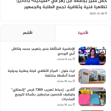
حفل مميز بجامعة ابن زهر في «لاميدينا» بأكادير:
تظاهرة فنية وثقافية تجمع الطلبة والجمهور
2025-12-06
الأخيرة
الأشهر
الإعلامية المتألقة منى بلهيم: محمد ولكاش
أبي الروحي
منذ 8 ساعات
ايت ملول : المركز الثقافي قبلة وطنية ودولية
لعدة أنشطة مختلفة
منذ 18 ساعة
أكادير.. إحباط تهريب 7300 قرص “إكستازي”
وتوقيف شخصين مرتبطين بشبكة لترويج
المخدرات
منذ 18 ساعة