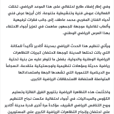
وفي إطار إضفاء طابع احتفالي على هذا الموعد الرياضي، تخللت
الفعاليات عروض فنية وتنشيطية متنوعة، كان أبرزها عرض فني
أحياه الفنان المغربي محمد عاطف، إلى جانب فقرات ترفيهية
وألعاب تفاعلية موجهة للجمهور، ساهمت في تعزيز أجواء الاحتفاء
بهذا العرس الرياضي الوطني.
ويأتي تنظيم هذا الحدث الرياضي بمدينة أكادير تأكيداً للمكانة
التي باتت تحتلها المدينة كوجهة لاحتضان كبريات التظاهرات
الرياضية الوطنية والدولية، بفضل ما تتوفر عليه من بنية تحتية
رياضية حديثة ومؤهلات تنظيمية ولوجستيكية متقدمة، انسجاماً
مع الدينامية التنموية التي تشهدها الجهة واستعداداتها
المتواصلة لاستضافة الاستحقاقات الرياضية الكبرى.
واختُتمت هذه التظاهرة الرياضية بتتويج الفرق الفائزة وتسليم
الكؤوس والميداليات، في أجواء احتفالية عكست نجاح التنظيم
وروح التنافس الرياضي الشريف، مؤكدةً مرة أخرى قدرة مدينة أكادير
على احتضان وإنجاح التظاهرات الرياضية الكبرى على المستويين