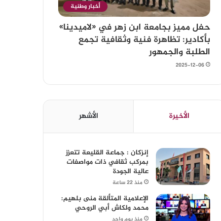
أخبار وطنية
حفل مميز بجامعة ابن زهر في «لاميدينا»
بأكادير: تظاهرة فنية وثقافية تجمع
الطلبة والجمهور
2025-12-06
الأخيرة
الأشهر
إنزكان : جماعة القليعة تتعزز
بمركب ثقافي ذات مواصفات
عالية الجودة
منذ 22 ساعة
الإعلامية المتألقة منى بلهيم:
محمد ولكاش أبي الروحي
منذ يوم واحد