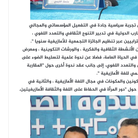
اق تجربة سياسية جادة في التفعيل المؤسساتي والمجالي
ب الدولية في تدبير التنوع الثقافي والتعدد اللغوي ،
ابيين عبر تنظيم الجائزة التجمعية للأمازيغية سنويا “.
الأنشطة الثقافية والفكرية ، والورشات التكوينية ، ومعرض
ية في الحياة العامة، فضلا عن ندوة علمية لتسليط الضوء على
والتعدد اللغوي، إلى جانب عقد ندوة أخرى حول “المقاربة
ي للغة الأمازيغية “.
ونين والمكونات في مجال اللغة الأمازيغية ، والثانية في
حول “دور المرأة في الحفاظ على اللغة والثقافة الأمازيغيتين.