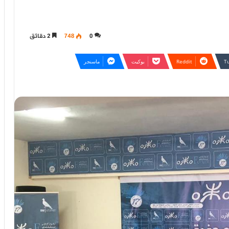
0
748
2 دقائق
بوكيت
ماسنجر