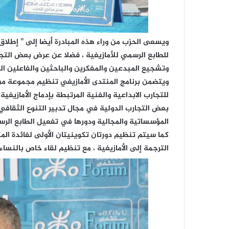
ويسعى الحزب من وراء هذه المبادرة أيضا إلى ” إطل
للطابع الرسمي للأمازيغية ، فضلا عن عرض بعض التجار
وتشجيع المبدعين والمفكرين والباحثين والفاعلين التر
ويتضمن برنامج المنتدى الأمازيغي تنظيم مجموعة من 
للتجارب الابداعية والفنية المرتبطة بإدماج الأمازيغ
بعض التجارب الدولية في مجال تدبير التنوع الثقافي 
المؤسساتية والمجالية ودورها في تفعيل الطابع الرسم
كما سيتم تنظيم دورتان تكوينيتان الأولى لفائدة المك
الترجمة إلى الأمازيغية ، مع تنظيم لقاء خاص بالنساء 