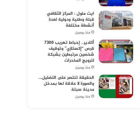
ايت ملول : المركز الثقافي
قبلة وطنية ودولية لعدة
أنشطة مختلفة
منذ يومين
أكادير.. إحباط تهريب 7300
قرص “إكستازي” وتوقيف
شخصين مرتبطين بشبكة
لترويج المخدرات
منذ يومين
الحقيقة تنتصر على التضليل…
والصورة لا علاقة لها بمدخل
مدينة سبتة
منذ يومين