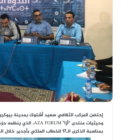
وحيثيات منتدى “أزا” RUM
بمناسبة الذكرى الـ17 للخطاب الملكي بأجدير، خلال الفترة الممتدة من 19 إلى 21 من شهر أكتوبر الجاري.