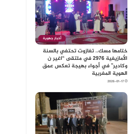
أخبار جهوية
ختامها مسك.. تغازوت تحتفي بالسنة
الأمازيغية 2976 في ملتقى “اغير ن
وكادير” في أجواء بهيجة تعكس عمق
الهوية المغربية
2026-01-17