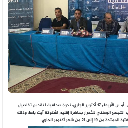
إحتضن المركب الثقافي سعيد أشتوك بمدينة بيوكرى، أمس الأربعاء 17 أكتوبر الجاري، ندوة صحافية لتقديم تفاصيل
AZA FO، الذي ينظمه حزب التجمع الوطني للأحرار بحاضرة إقليم اشتوكة آيت باها، وذلك