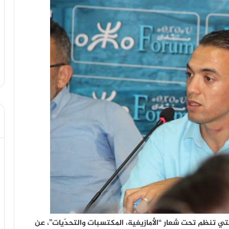
لتي تنظم تحت شعار “الأمازيغية، المكتسبات والتحدّيات”، عن