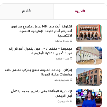
الأخيرة
الأشهر
اشتوكة أيت باها: 146 حامل مشروع يعرضون
أفكارهم أمام اللجنة الإقليمية للتنمية
الاقتصادية
منذ 8 ساعات
مجموعة « مخفمان ».. حين يتحول أحواش إلى
فرجة تُحيي الذاكرة الأمازيغية
منذ 11 ساعة
إنزكان : جماعة القليعة تتعزز بمركب ثقافي ذات
مواصفات عالية الجودة
منذ يوم واحد
الإعلامية المتألقة منى بلهيم: محمد ولكاش
أبي الروحي
منذ يومين