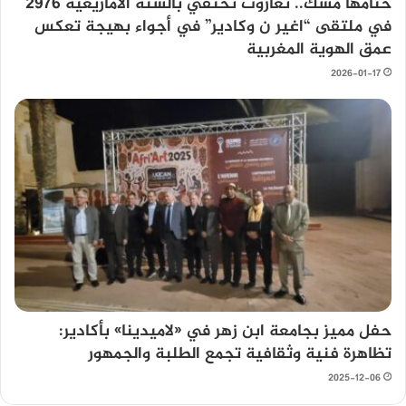
ختامها مسك.. تغازوت تحتفي بالسنة الأمازيغية 2976
في ملتقى “اغير ن وكادير” في أجواء بهيجة تعكس
عمق الهوية المغربية
2026-01-17
حفل مميز بجامعة ابن زهر في «لاميدينا» بأكادير:
تظاهرة فنية وثقافية تجمع الطلبة والجمهور
2025-12-06