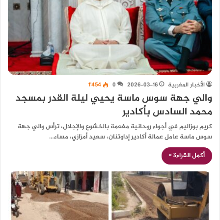
الأخبار المغربية
2026-03-16
0
1٬454
والي جهة سوس ماسة يحيي ليلة القدر بمسجد
محمد السادس بأكادير
كريم بوزاليم في أجواء روحانية مفعمة بالخشوع والإجلال، ترأس والي جهة
سوس ماسة عامل عمالة أكادير إداوتنان، سعيد أمزازي، مساء…
أكمل القراءة »